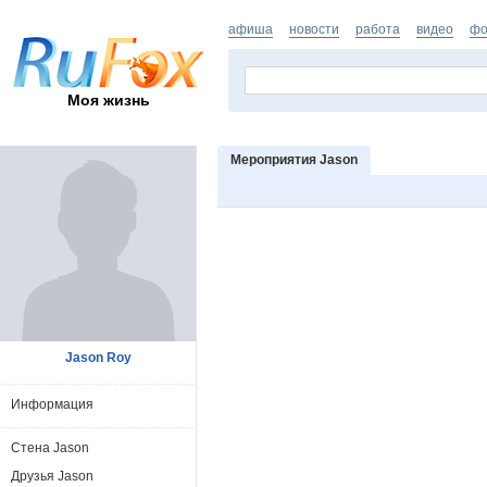
афиша
новости
работа
видео
фо
Моя жизнь
Мероприятия Jason
Jason Roy
Информация
Стена Jason
Друзья Jason