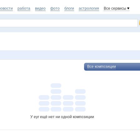
новости
работа
видео
фото
блоги
астрология
Все сервисы
Все композиции
У eyr ещё нет ни одной композиции