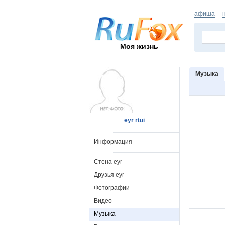
афиша
Моя жизнь
Музыка
eyr rtui
Информация
Стена eyr
Друзья eyr
Фотографии
Видео
Музыка