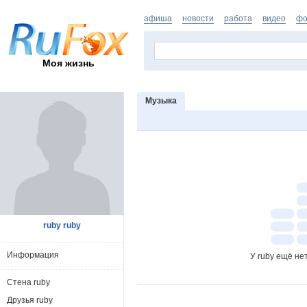
афиша
новости
работа
видео
фо
Моя жизнь
Музыка
ruby ruby
Информация
У ruby ещё не
Стена ruby
Друзья ruby