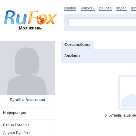
афиша
новости
работа
видео
фо
Моя жизнь
Фотоальбомы
Альбомы
Бугаёва Анастасия
Информация
У Бугаёвы ещё не
Стена Бугаёвы
Друзья Бугаёвы