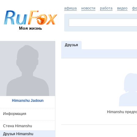
афиша
новости
работа
видео
фо
Моя жизнь
Друзья
Himanshu Jadoun
Himanshu предпо
Информация
Стена Himanshu
Друзья Himanshu