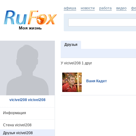
афиша
новости
работа
видео
фо
Моя жизнь
Друзья
У vicivel208 1 друг
Ваня Кадет
vicivel208 vicivel208
Информация
Стена vicivel208
Друзья vicivel208