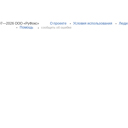
07—2026 ООО «РуФокс»
О проекте
Условия использования
Люди
Помощь
сообщить об ошибке