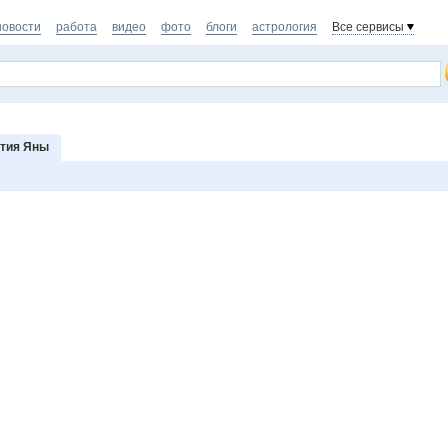
новости
работа
видео
фото
блоги
астрология
Все сервисы
тия Яны