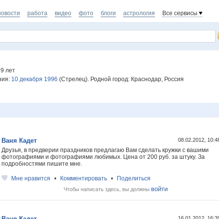
новости
работа
видео
фото
блоги
астрология
Все сервисы
9 лет
ния:
10 декабря 1996
(Стрелец). Родной город: Краснодар, Россия
Ваня Кадет
08.02.2012, 10:
Друзья, в предверии праздников предлагаю Вам сделать кружки с вашими
фотографиями и фотографиями любимых. Цена от 200 руб. за штуку. За
подробностями пишите мне.
Мне нравится
•
Комментировать
•
Поделиться
войти
Чтобы написать здесь, вы должны
Ваня Кадет
16.01.2012, 16: