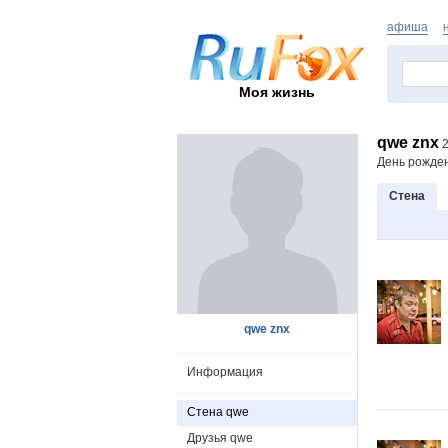
афиша
Моя жизнь
qwe znx
2
День рожде
Стена
qwe znx
Информация
Стена qwe
Друзья qwe