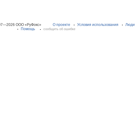
07—2026 ООО «РуФокс»
О проекте
Условия использования
Люди
Помощь
сообщить об ошибке