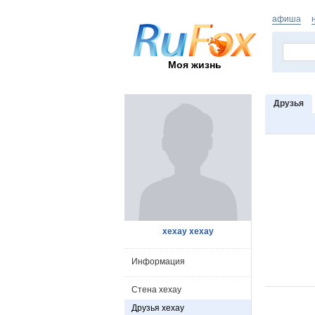
афиша
Моя жизнь
Друзья
xexay xexay
Информация
Стена xexay
Друзья xexay