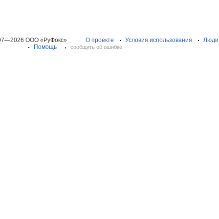
07—2026 ООО «РуФокс»
О проекте
Условия использования
Люди
Помощь
сообщить об ошибке