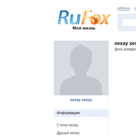
афиша
Моя жизнь
xexay xe
День рожде
xexay xexay
Информация
Стена xexay
Друзья xexay