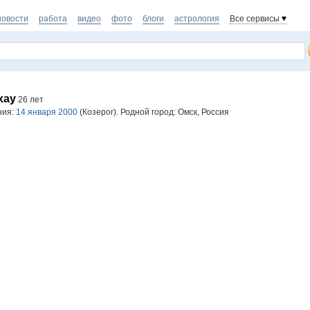
новости
работа
видео
фото
блоги
астрология
Все сервисы
xay
26 лет
ния:
14 января 2000
(Козерог). Родной город: Омск, Россия