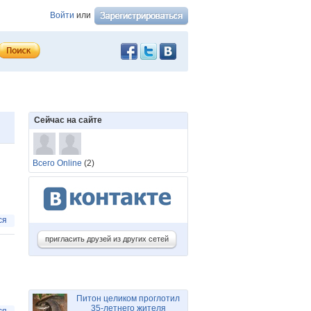
Войти
или
Сейчас на сайте
Всего Online
(2)
ся
пригласить друзей из других сетей
Питон целиком проглотил
35-летнего жителя