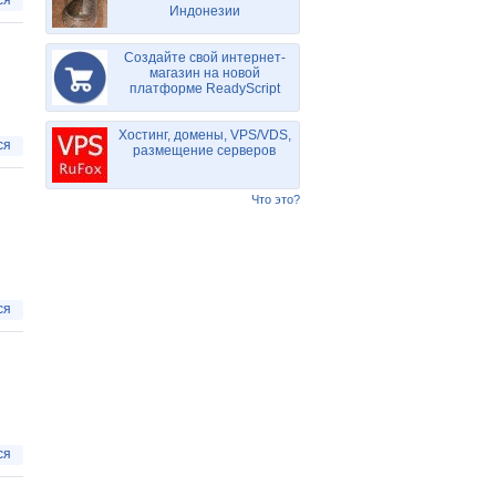
ся
Индонезии
Создайте свой интернет-
магазин на новой
платформе ReadyScript
Хостинг, домены, VPS/VDS,
ся
размещение серверов
Что это?
ся
ся