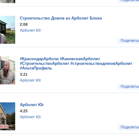
Поделить
Строительство Домов из Арболит Блока
2:08
Арболит Юг
Поделить
#КраснодарАрболи #КаневскаяАрболит
#СтроительствоАрболит #строительстводомовАрболит
#АльтаПрофиль
3:21
Арболит Юг
Поделить
Арболит Юг
4:25
Арболит Юг
Поделить