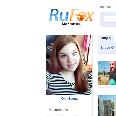
афиша
Моя жизнь
Видео
Видео Юл
Юля Есина
Информация