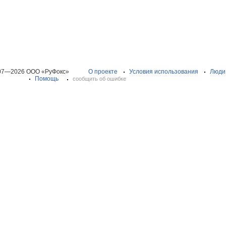
07—2026 ООО «РуФокс»
О проекте
Условия использования
Люди
Помощь
сообщить об ошибке