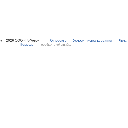
07—2026 ООО «РуФокс»
О проекте
Условия использования
Люди
Помощь
сообщить об ошибке