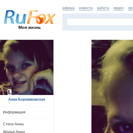
афиша
новости
работа
видео
фо
Моя жизнь
Анна Боровиковская
Информация
Стена Анны
Друзья Анны