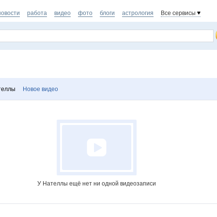
новости
работа
видео
фото
блоги
астрология
Все сервисы
теллы
Новое видео
У Нателлы ещё нет ни одной видеозаписи