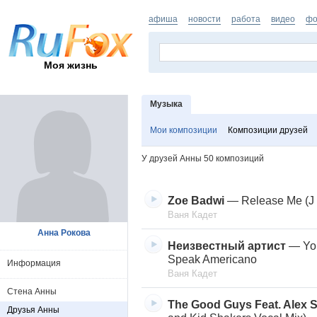
афиша
новости
работа
видео
фо
Моя жизнь
Музыка
Мои композиции
Композиции друзей
У друзей Анны
50
композиций
Zoe Badwi
—
Release Me (J 
Ваня Кадет
Анна Рокова
Неизвестный артист
—
Yo
Speak Americano
Информация
Ваня Кадет
Стена Анны
The Good Guys Feat. Alex 
Друзья Анны