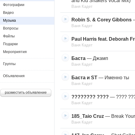
and Kid Shakers Vocal Mix)
Фотографии
Ваня Кадет
Видео
Robin S. & Corey Gibbons
Музыка
Ваня Кадет
Вопросы
Файлы
Paul Harris feat. Deborah F
Подарки
Ваня Кадет
Мероприятия
Баста
—
Джамп
Группы
Ваня Кадет
Объявления
Баста и ST
—
Именно ты
Ваня Кадет
разместить объявление
???????? ????
—
???? ??
Ваня Кадет
185_Taio Cruz
—
Break Your
Ваня Кадет