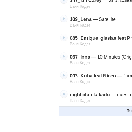
147_Ian Carey
—
Shot Calle
Ваня Кадет
109_Lena
—
Satellite
Ваня Кадет
085_Enrique Iglesias feat Pi
Ваня Кадет
067_Inna
—
10 Minutes (Orig
Ваня Кадет
003_Kuba feat Nicco
—
Jum
Ваня Кадет
night club kakadu
—
nuestr
Ваня Кадет
По