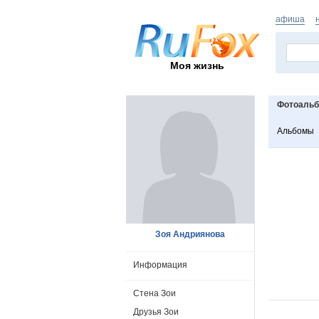
афиша
Моя жизнь
Фотоаль
Альбомы
Зоя Андриянова
Информация
Стена Зои
Друзья Зои