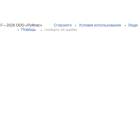
07—2026 ООО «РуФокс»
О проекте
Условия использования
Люди
Помощь
сообщить об ошибке