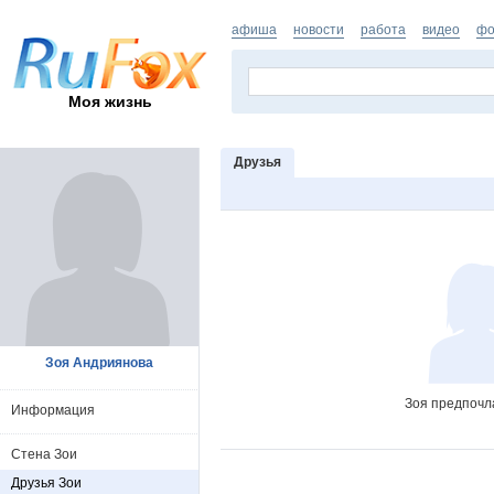
афиша
новости
работа
видео
фо
Моя жизнь
Друзья
Зоя Андриянова
Зоя предпочл
Информация
Стена Зои
Друзья Зои