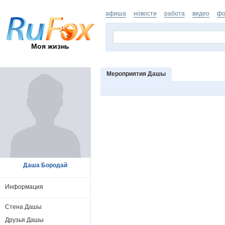
афиша
новости
работа
видео
фо
Моя жизнь
Мероприятия Дашы
Даша Бородай
Информация
Стена Дашы
Друзья Дашы