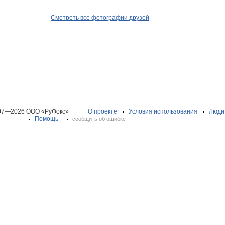
Смотреть все фотографии друзей
07—2026 ООО «РуФокс»
О проекте
Условия использования
Люди
Помощь
сообщить об ошибке