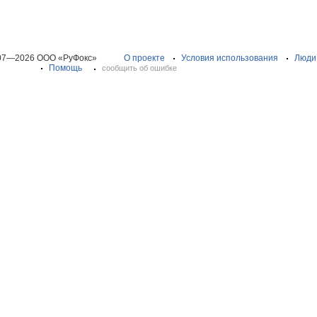
07—2026 ООО «РуФокс»
О проекте
Условия использования
Люди
Помощь
сообщить об ошибке