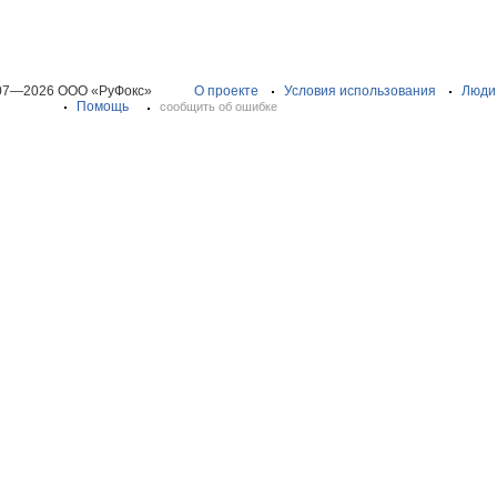
07—2026 ООО «РуФокс»
О проекте
Условия использования
Люди
Помощь
сообщить об ошибке