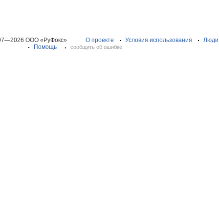
07—2026 ООО «РуФокс»
О проекте
Условия использования
Люди
Помощь
сообщить об ошибке