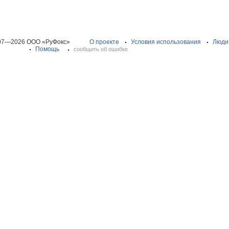
07—2026 ООО «РуФокс»
О проекте
Условия использования
Люди
Помощь
сообщить об ошибке