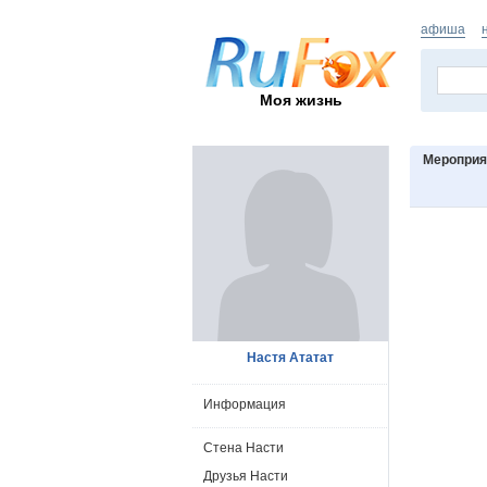
афиша
Моя жизнь
Мероприя
Настя Ататат
Информация
Стена Насти
Друзья Насти