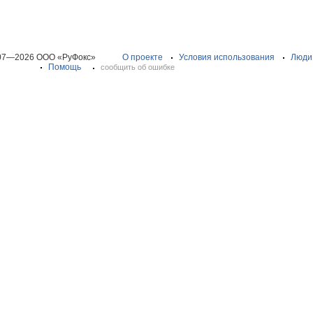
07—2026 ООО «РуФокс»
О проекте
Условия использования
Люди
Помощь
сообщить об ошибке