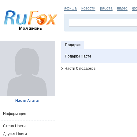
афиша
новости
работа
видео
фо
Моя жизнь
Подарки
Подарки Насте
У Насти 0 подарков
Настя Ататат
Информация
Стена Насти
Друзья Насти