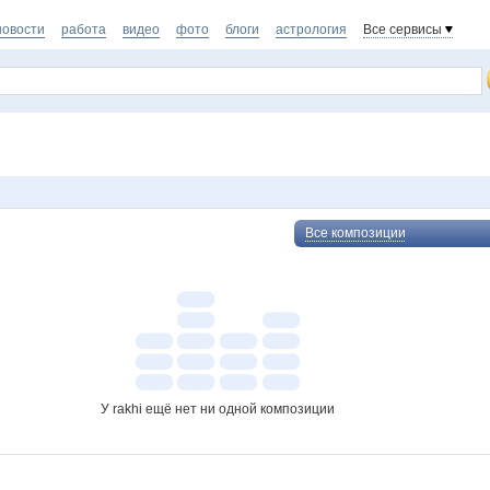
новости
работа
видео
фото
блоги
астрология
Все сервисы
Все композиции
У rakhi ещё нет ни одной композиции