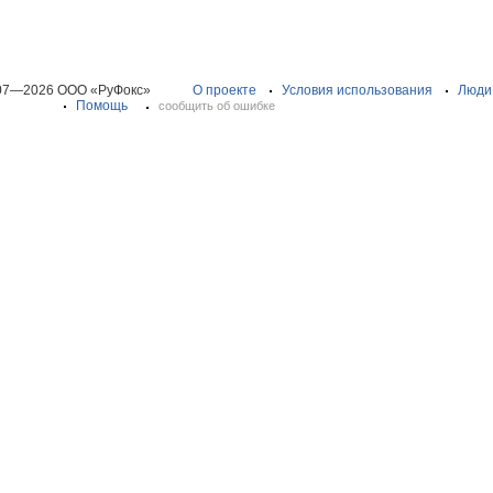
07—2026 ООО «РуФокс»
О проекте
Условия использования
Люди
Помощь
сообщить об ошибке