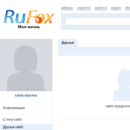
афиша
новости
работа
видео
фо
Моя жизнь
Друзья
rakhi sharma
rakhi предпоч
Информация
Стена rakhi
Друзья rakhi