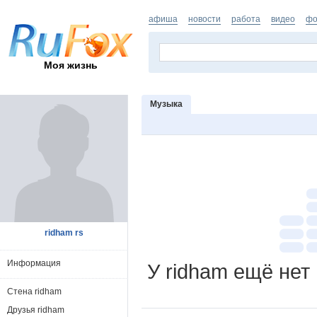
афиша
новости
работа
видео
фо
Моя жизнь
Музыка
ridham rs
Информация
У ridham ещё нет
Стена ridham
Друзья ridham