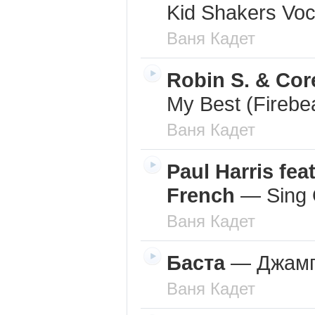
Kid Shakers Voc
Ваня Кадет
Robin S. & Co
My Best (Firebe
Ваня Кадет
Paul Harris fea
French
—
Sing 
Ваня Кадет
Баста
—
Джам
Ваня Кадет