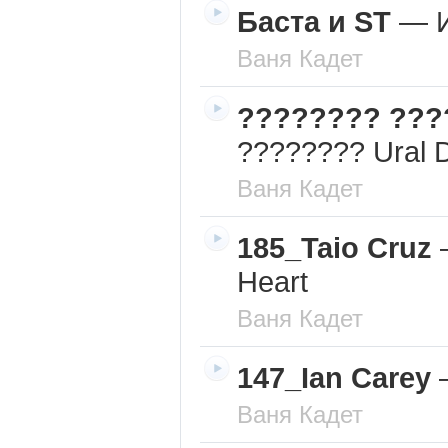
Баста и ST
—
Ваня Кадет
???????? ???
???????? Ural 
Ваня Кадет
185_Taio Cruz
Heart
Ваня Кадет
147_Ian Carey
Ваня Кадет