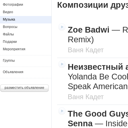
Композиции дру
Фотографии
Видео
Музыка
Вопросы
Zoe Badwi
—
R
Файлы
Remix)
Подарки
Ваня Кадет
Мероприятия
Группы
Неизвестный 
Объявления
Yolanda Be Coo
Speak American
разместить объявление
Ваня Кадет
The Good Guys
Senna
—
Insid