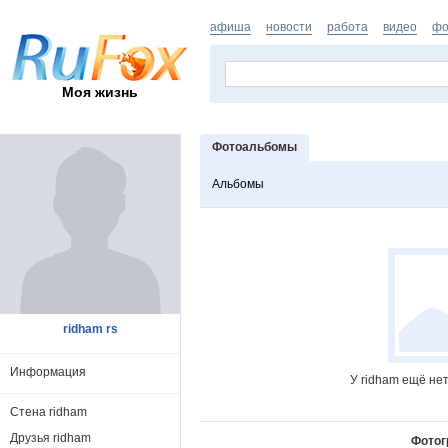
афиша
новости
работа
видео
фо
Моя жизнь
Фотоальбомы
Альбомы
ridham rs
Информация
У ridham ещё не
Стена ridham
Друзья ridham
Фотог