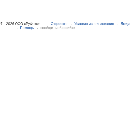
07—2026 ООО «РуФокс»
О проекте
Условия использования
Люди
Помощь
сообщить об ошибке