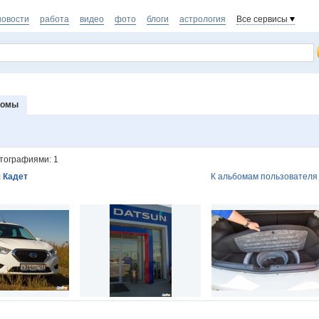
новости
работа
видео
фото
блоги
астрология
Все сервисы
бомы
тографиями: 1
 Кадет
К альбомам пользователя