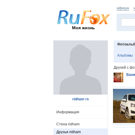
афиша
Моя жизнь
Фотоаль
Альбомы
Друзей с фо
Ваня
ridham rs
Информация
Стена ridham
Друзья ridham