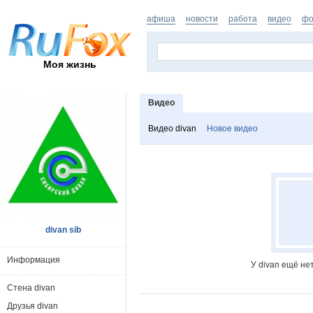
афиша
новости
работа
видео
фо
Моя жизнь
Видео
Видео divan
Новое видео
divan sib
Информация
У divan ещё не
Стена divan
Друзья divan