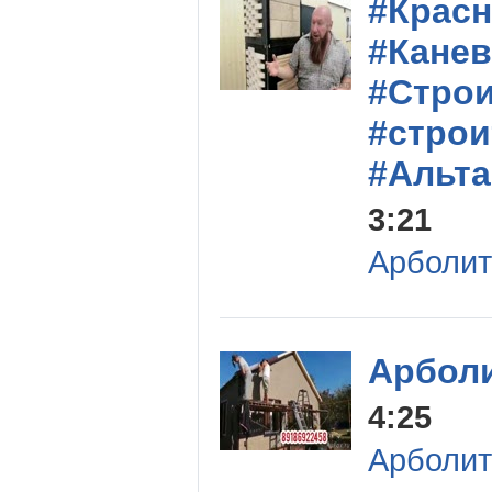
#Крас
#Кане
#Стро
#стро
#Альт
3:21
Арболит
Арбол
4:25
Арболит