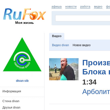
афиша
новости
работа
видео
фо
Моя жизнь
Видео
Видео divan
Новое видео
Произ
Блока 
1:34
divan sib
Арболит
Информация
Стена divan
Друзья divan