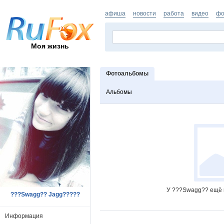
афиша
новости
работа
видео
фо
Моя жизнь
Фотоальбомы
Альбомы
У ???Swagg?? ещё 
???Swagg?? Jagg?????
Информация