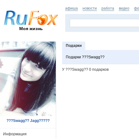
афиша
новости
работа
видео
фо
Моя жизнь
Подарки
Подарки ???Swagg??
У ???Swagg?? 0 подарков
???Swagg?? Jagg?????
Информация