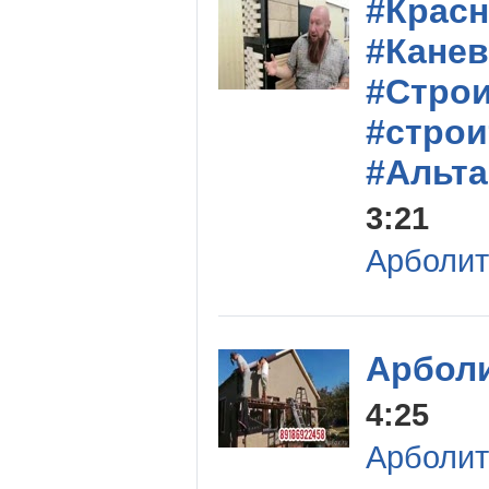
#Крас
#Кане
#Стро
#стро
#Альт
3:21
Арболит
Арбол
4:25
Арболит