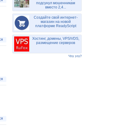
ся
подсунул мошенникам
вместо 2,4...
Создайте свой интернет-
магазин на новой
платформе ReadyScript
Хостинг, домены, VPS/VDS,
ся
размещение серверов
Что это?
ся
ся