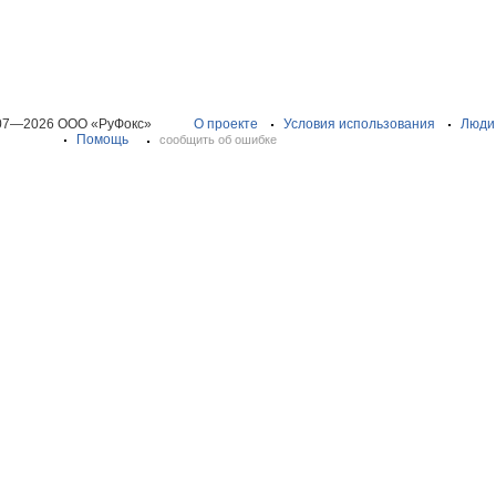
07—2026 ООО «РуФокс»
О проекте
Условия использования
Люди
Помощь
сообщить об ошибке