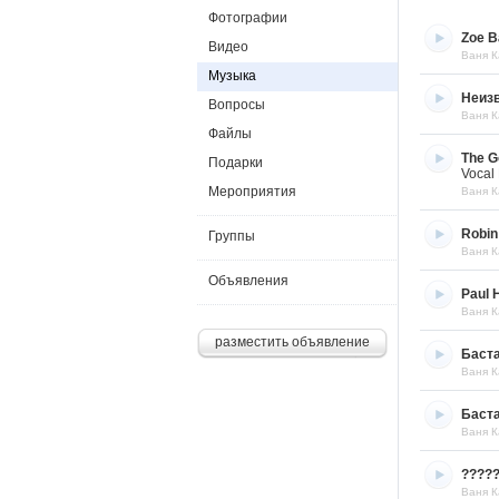
Фотографии
Zoe B
Видео
Ваня К
Музыка
Неиз
Вопросы
Ваня К
Файлы
The G
Подарки
Vocal 
Мероприятия
Ваня К
Robin
Группы
Ваня К
Объявления
Paul 
Ваня К
разместить объявление
Баст
Ваня К
Баста
Ваня К
?????
Ваня К