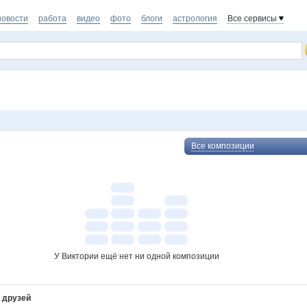
новости
работа
видео
фото
блоги
астрология
Все сервисы
Все композиции
У Виктории ещё нет ни одной композиции
 друзей