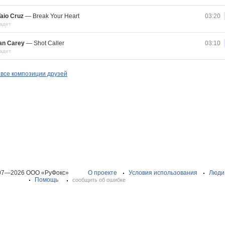
aio Cruz
—
Break Your Heart
03:20
адет
an Carey
—
Shot Caller
03:10
адет
все композиции друзей
07—2026 ООО «РуФокс»
О проекте
Условия использования
Люди
Помощь
сообщить об ошибке