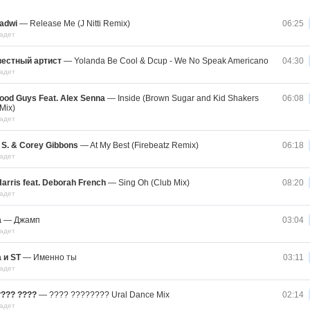
adwi
—
Release Me (J Nitti Remix)
06:25
адет
вестный артист
—
Yolanda Be Cool & Dcup - We No Speak Americano
04:30
адет
ood Guys Feat. Alex Senna
—
Inside (Brown Sugar and Kid Shakers
06:08
Mix)
адет
 S. & Corey Gibbons
—
At My Best (Firebeatz Remix)
06:18
адет
Harris feat. Deborah French
—
Sing Oh (Club Mix)
08:20
адет
а
—
Джамп
03:04
адет
 и ST
—
Именно ты
03:11
адет
??? ????
—
???? ???????? Ural Dance Mix
02:14
адет