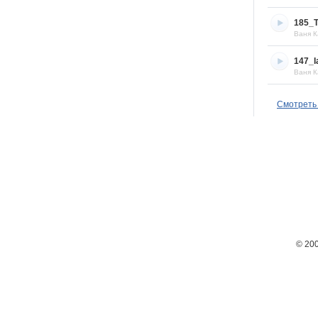
185_T
Ваня К
147_I
Ваня К
Смотреть 
© 20