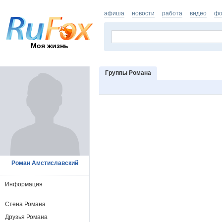
афиша
новости
работа
видео
фо
Моя жизнь
Группы Романа
Роман Амстиславский
Информация
Стена Романа
Друзья Романа