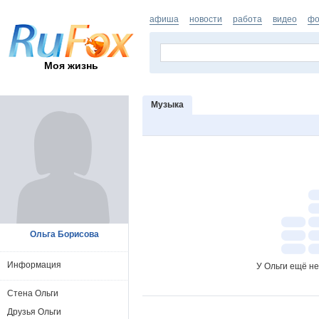
афиша
новости
работа
видео
фо
Моя жизнь
Музыка
Ольга Борисова
Информация
У Ольги ещё не
Стена Ольги
Друзья Ольги